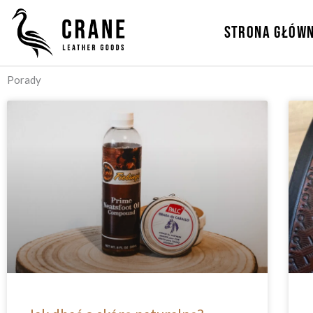
Przejdź
do
STRONA GŁÓW
treści
Porady