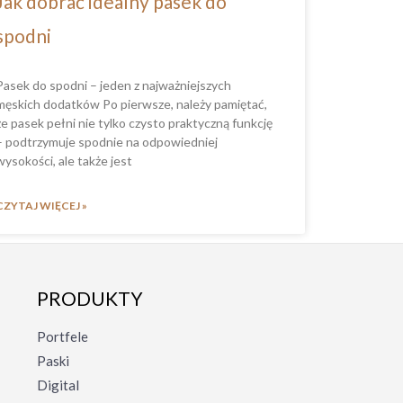
Jak dobrać idealny pasek do
spodni
Pasek do spodni – jeden z najważniejszych
męskich dodatków Po pierwsze, należy pamiętać,
że pasek pełni nie tylko czysto praktyczną funkcję
– podtrzymuje spodnie na odpowiedniej
wysokości, ale także jest
CZYTAJ WIĘCEJ »
PRODUKTY
Portfele
Paski
Digital